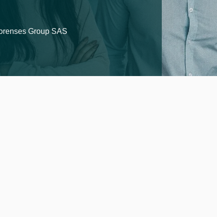
Forenses Group SAS
dos sobresalientes al proteger
A través de su experiencia y t