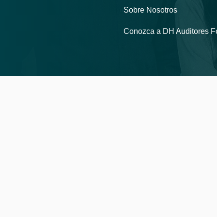
Sobre Nosotros
Conozca a DH Auditores 
Acerca de Nosotros
Información de la Compañía
DH Auditores Forenses Group SAS ha logrado resulta