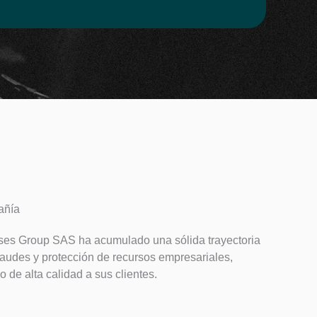
añía
ses Group SAS ha acumulado una sólida trayectoria
raudes y protección de recursos empresariales,
o de alta calidad a sus clientes.